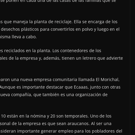
se ponen en cada una de las casas de las familias que se
s que maneja la planta de reciclaje. Ella se encarga de los
desechos plásticos para convertirlos en polvo y luego en el
isma lleva a cabo.
reciclados en la planta. Los contenedores de los
les de la empresa y, además, tienen un letrero que advierte
rearon una nueva empresa comunitaria llamada El Morichal,
. Aunque es importante destacar que Ecaaas, junto con otras
a nueva compañía, que también es una organización de
110 están en la nómina y 20 son temporales. Uno de los
ersonal de la empresa es que sean araucanos. Al ser una
sideran importante generar empleo para los pobladores del