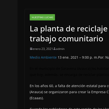
NUESTRAS LUCHAS
La planta de reciclaje
trabajo comunitario
enero 23, 2021
admin
Medio Ambiente
13 ene. 2021 – 9:00 p. m.Por: N
En el municipio de Saravena (Arauca) los habit
que hoy, además, se encarga de reciclar plástic
En los años 60, a falta de atención estatal para 
(Arauca) se organizaron para crear la Empresa 
(Ecaaas).