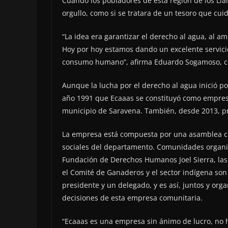
Cuando los pobladores de esta región de los Ll
orgullo, como si se tratara de un tesoro que cui
“La idea era garantizar el derecho al agua, al a
Hoy por hoy estamos dando un excelente servicio
consumo humano”, afirma Eduardo Sogamoso, coo
Aunque la lucha por el derecho al agua inició po
año 1991 que Ecaaas se constituyó como empresa
municipio de Saravena. También, desde 2013, pre
La empresa está compuesta por una asamblea cu
sociales del departamento. Comunidades organi
Fundación de Derechos Humanos Joel Sierra, las
el Comité de Ganaderos y el sector indígena so
presidente y un delegado, y es así, juntos y or
decisiones de esta empresa comunitaria.
“Ecaaas es una empresa sin ánimo de lucro, no h