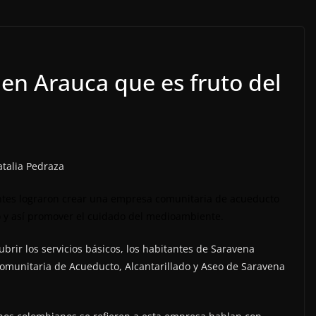
 en Arauca que es fruto del
atalia Pedraza
antes lograron crear una empresa comunitaria de acueducto
o y así promover el cuidado del medioambiente.
cubrir los servicios básicos, los habitantes de Saravena
Comunitaria de Acueducto, Alcantarillado y Aseo de Saravena