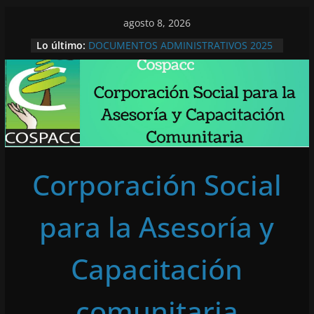
Saltar
agosto 8, 2026
al
Lo último:
DOCUMENTOS ADMINISTRATIVOS 2025
contenido
Documentos Administrativos 2026
Lengupá, se encuentra para ¡No olvidar!
COMUNICADO A LA OPINIÓN PÚBLICA
DENUNCIA PUBLICA
Corporación Social
para la Asesoría y
Capacitación
comunitaria