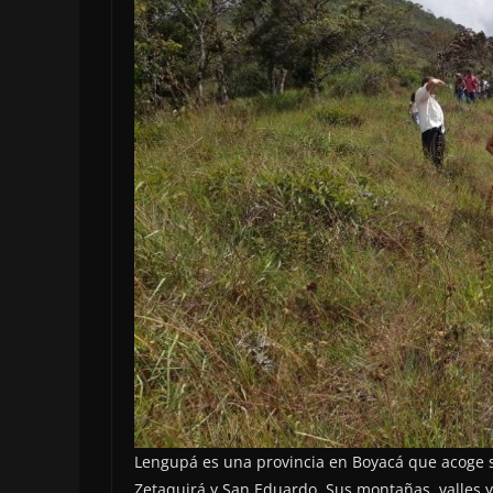
Lengupá es una provincia en Boyacá que acoge s
Zetaquirá y San Eduardo. Sus montañas, valles 