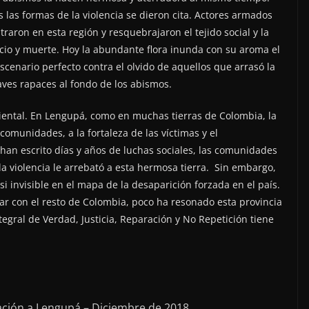
s las formas de la violencia se dieron cita. Actores armados
traron en esta región y resquebrajaron el tejido social y la
ncio y muerte. Hoy la abundante flora inunda con su aroma el
scenario perfecto contra el olvido de aquellos que arrasó la
 aves rapaces al fondo de los abismos.
oriental. En Lengupá, como en muchas tierras de Colombia, la
 comunidades, a la fortaleza de las víctimas y el
n escrito días y años de luchas sociales, las comunidades
a violencia le arrebató a esta hermosa tierra. Sin embargo,
i invisible en el mapa de la desaparición forzada en el país.
a par con el resto de Colombia, poco ha resonado esta provincia
Integral de Verdad, Justicia, Reparación y No Repetición tiene
ación a Lengupá – Diciembre de 2018