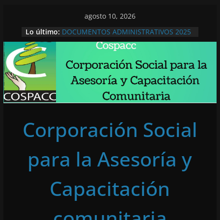
Saltar
agosto 10, 2026
al
Lo último:
DOCUMENTOS ADMINISTRATIVOS 2025
contenido
Documentos Administrativos 2026
Lengupá, se encuentra para ¡No olvidar!
COMUNICADO A LA OPINIÓN PÚBLICA
DENUNCIA PUBLICA
Corporación Social
para la Asesoría y
Capacitación
comunitaria