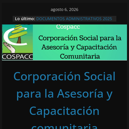
Saltar
agosto 6, 2026
al
Lo último:
DOCUMENTOS ADMINISTRATIVOS 2025
contenido
Documentos Administrativos 2026
Lengupá, se encuentra para ¡No olvidar!
COMUNICADO A LA OPINIÓN PÚBLICA
DENUNCIA PUBLICA
Corporación Social
para la Asesoría y
Capacitación
comunitaria